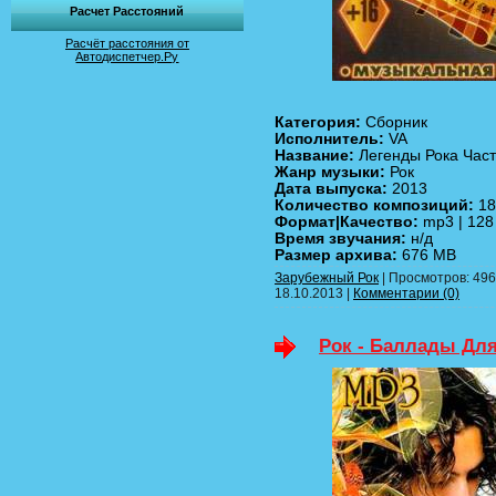
Расчет Расстояний
Расчёт расстояния от
Автодиспетчер.Ру
Категория:
Сборник
Исполнитель:
VA
Название:
Легенды Рока Част
Жанр музыки:
Рок
Дата выпуска:
2013
Количество композиций:
18
Формат|Качество:
mp3 | 128
Время звучания:
н/д
Размер архива:
676 MB
Зарубежный Рок
| Просмотров: 496 
18.10.2013
|
Комментарии (0)
Рок - Баллады Дл