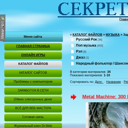
Глав
»
КАТАЛОГ ФАЙЛОВ
»
МУЗЫКА
» За
Меню сайта
Русский Рок
[36]
Поп музыка
ГЛАВНАЯ СТРАНИЦА
[655]
Рэп
[6]
ОНЛАЙН ИГРЫ
Джаз
[1]
Народный фольклор / Шансон
КАТАЛОГ ФАЙЛОВ
В категории материалов
:
34
КАТАЛОГ САЙТОВ
Показано материалов
:
1-10
Проблемы с компьютером
Сортировать по
:
Дате
·
Названию
·
Ре
ЗАРАБОТОК В СЕТИ
Metal Machine: 300 
Обмен электронных денег
ВСЁ ДЛЯ ВЕБ-МАСТЕРА
Сотовая связь
Журнальный ключ Dr.Web