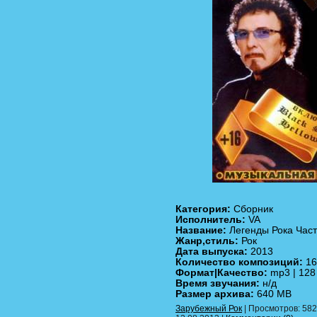
Категория:
Сборник
Исполнитель:
VA
Название:
Легенды Рока Част
Жанр,стиль:
Рок
Дата выпуска:
2013
Количество композиций:
16
Формат|Качество:
mp3 | 128
Время звучания:
н/д
Размер архива:
640 MB
Зарубежный Рок
| Просмотров: 582 