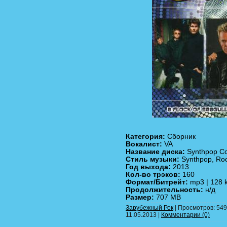
Категория:
Сборник
Вокалист:
VA
Название диска:
Synthpop Col
Стиль музыки:
Synthpop, Ro
Год выхода:
2013
Кол-во трэков:
160
Формат/Битрейт:
mp3 | 128 
Продолжительность:
н/д
Размер:
707 MB
Зарубежный Рок
| Просмотров: 549 
11.05.2013
|
Комментарии (0)