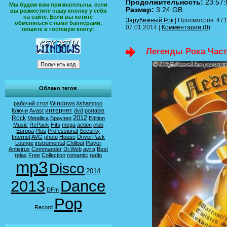
Продолжительность:
23:57:
Мы будем вам признательны, если
Размер:
3.24 GB
вы разместите нашу кнопку у себя
на сайте. Если вы хотите
Зарубежный Рок
| Просмотров: 471 
обменяться с нами баннерами,
07.01.2014
|
Комментарии (0)
пишите в гостевую книгу:
Легенды Рока Часть
Облако тегов
Windows
рабочий стол
Ashampoo
интернет
Ключи
Avast
dvd
portable
2012
Rock
Metallica
Браузер
Edition
Music
RePack
Hits
mega
action
club
Europa
Plus
Professional
Security
Internet
AVG
photo
House
DriverPack
Lounge
instrumental
Chillout
Player
Antivirus
Commander
Dr.Web
avira
Best
relax
Free
Collection
romantic
radio
mp3
Disco
2014
2013
Dance
DFm
Pop
Record