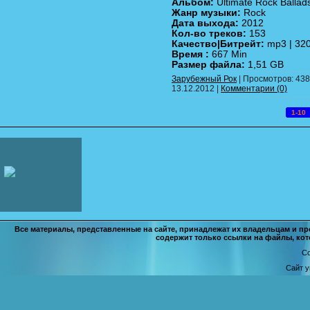
Альбом:
Ultimate Rock Ballad
Жанр музыки:
Rock
Дата выхода:
2012
Кол-во треков:
153
Качество|Битрейт:
mp3 | 320
Время :
667 Min
Размер файла:
1,51 GB
Зарубежный Рок
| Просмотров: 438 
13.12.2012
|
Комментарии (0)
1-10
Все материалы, представленные на сайте, принадлежат их владельцам и п
содержит только ссылки на файлы, кот
Co
Сайт 